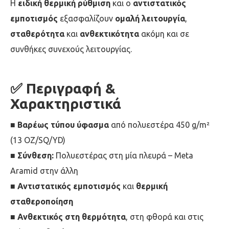
Η
ειδική θερμική ρύθμιση
και ο
αντιστατικός
εμποτισμός
εξασφαλίζουν
ομαλή λειτουργία
,
σταθερότητα
και
ανθεκτικότητα
ακόμη και σε
συνθήκες συνεχούς λειτουργίας.
✅
Περιγραφή &
Χαρακτηριστικά
■
Βαρέως τύπου ύφασμα
από πολυεστέρα 450 g/m²
(13 OZ/SQ/YD)
■
Σύνθεση:
Πολυεστέρας στη μία πλευρά – Meta
Aramid στην άλλη
■
Αντιστατικός εμποτισμός
και
θερμική
σταθεροποίηση
■
Ανθεκτικός στη θερμότητα
, στη φθορά και στις